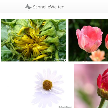
//width:1090px;
SchnelleWelten