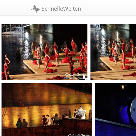
//width:1090px;
SchnelleWelten